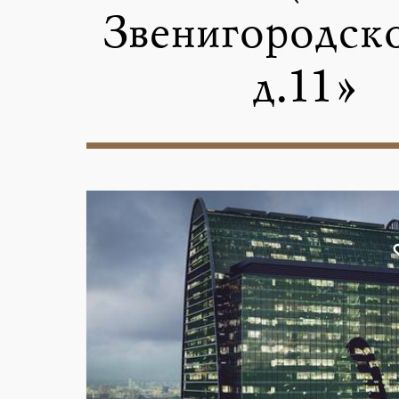
Звенигородско
д.11»