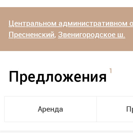
Центральном административном о
Пресненский
,
Звенигородское ш.
1
Предложения
Аренда
П